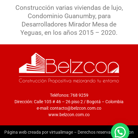
Construcción varias viviendas de lujo,
Condominio Guanumby, para
Desarrolladores Mirador Mesa de
Yeguas, en los años 2015 – 2020.
Teléfonos: 768 9259
Dirección: Calle 105 # 46 – 26 piso 2 / Bogotá – Colombia
e-mail: contacto@belzcon.com.co
www.belzcon.com.co
Página web creada por virtualimage – Derechos reservados Belzcon